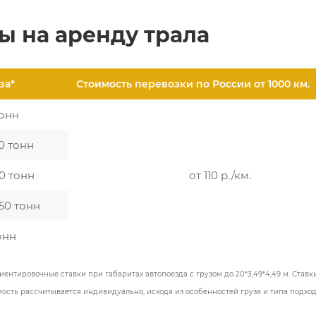
ы на аренду трала
за*
Стоимость перевозки по России от 1000 км.
тонн
0 тонн
40 тонн
от 110 р./км.
 50 тонн
онн
иентировочные ставки при габаритах автопоезда с грузом до 20*3,49*4,49 м. Ставк
мость рассчитывается индивидуально, исходя из особенностей груза и типа подхо