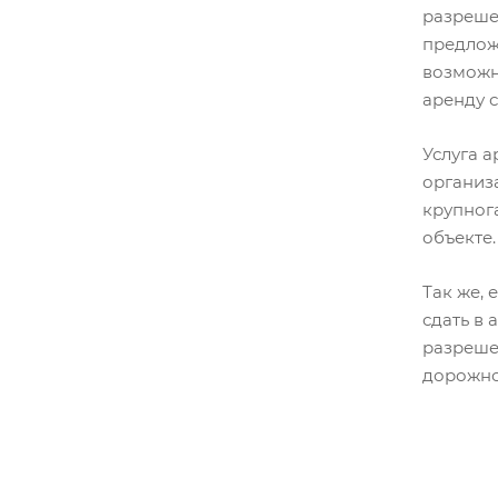
разреше
предложи
возможно
аренду 
Услуга 
организ
крупног
объекте.
Так же,
сдать в 
разреше
дорожно