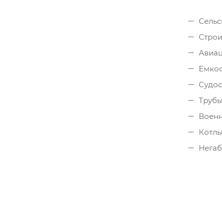
Сельс
Строи
Авиац
Емкос
Судос
Трубы
Военн
Котлы
Негаб