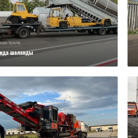
нда трала
енда шаланды