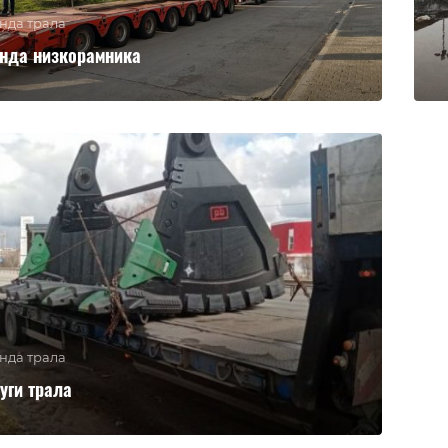
нда трала
нда низкорамника
нда трала
уги трала