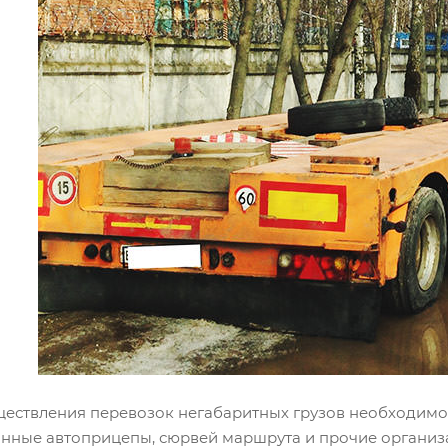
ществления перевозок негабаритных грузов необходим
нные автоприцепы, сюрвей маршрута и прочие организ