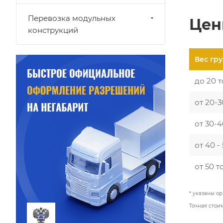
Перевозка модульных
Цен
конструкций
Вес гру
до 20 
от 20-3
от 30-
от 40 -
от 50 т
* указаны ор
Точная стои