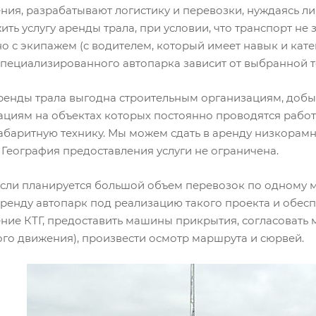
ния, разрабатывают логистику и перевозки, нуждаясь л
ть услугу аренды трала, при условии, что транспорт не 
 с экипажем (с водителем, который имеет навык и кате
специализированного автопарка зависит от выбранной т
аренды трала выгодна строительным организациям, до
ациям на объектах которых постоянно проводятся рабо
абаритную технику. Мы можем сдать в аренду низкорамн
 География предоставления услуги не ограничена.
 если планируется большой объем перевозок по одному 
аренду автопарк под реализацию такого проекта и обес
ние КТГ, предоставить машины прикрытия, согласовать 
го движения), произвести осмотр маршрута и сюрвей.