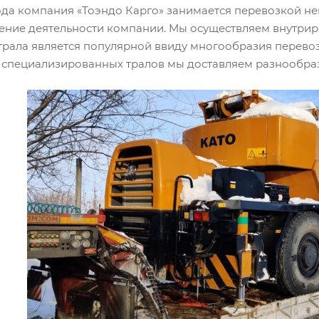
года компания «Тоэндо Карго» занимается перевозкой не
ение деятельности компании. Мы осуществляем внутрир
трала является популярной ввиду многообразия перево
специализированных тралов мы доставляем разнообраз