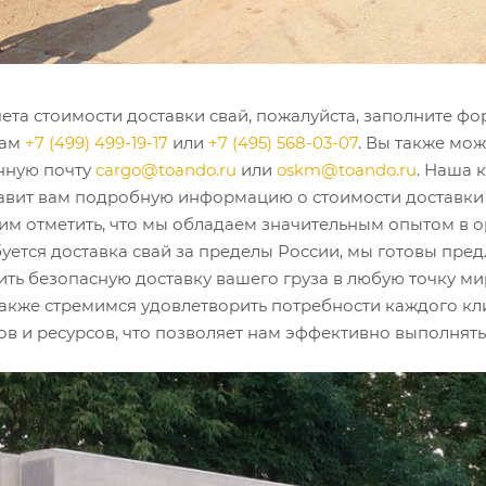
ета стоимости доставки свай, пожалуйста, заполните фо
нам
+7 (499) 499-19-17
или
+7 (495) 568-03-07
. Вы также мож
нную почту
cargo@toando.ru
или
oskm@toando.ru
. Наша 
авит вам подробную информацию о стоимости доставки
отим отметить, что мы обладаем значительным опытом в
буется доставка свай за пределы России, мы готовы пр
ить безопасную доставку вашего груза в любую точку ми
а также стремимся удовлетворить потребности каждого к
ов и ресурсов, что позволяет нам эффективно выполнять