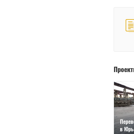
Проек
Перев
в Юрь