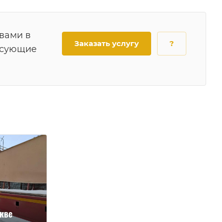
 вами в
Заказать услугу
?
есующие
кве