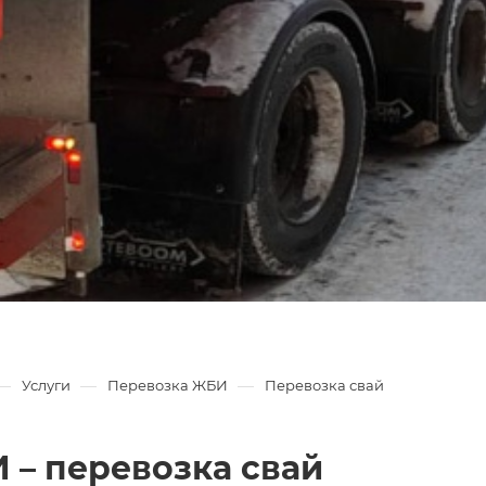
—
—
—
Услуги
Перевозка ЖБИ
Перевозка свай
 – перевозка свай