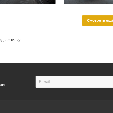
Смотреть ещ
ад к списку
ции