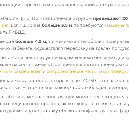
анизации перевозки металлоконструкций автотранспор
габариты (Д х Ш х В) автопоезда с грузом
превышают 20 х
ения
. Если ширина
больше 3,5 м
, то требуются
машины п
иль ГИБДД.
высота
больше 4,5 м,
то помимо автомобилей прикрытия
жно избежать, осуществляя перевозку на тралах погрузоч
чае, с металлоконструкциями, имеющими большую длину
ылка на соотв. схемы). При превышении автопоездом с 
ьного разрешения
и
сопровождение машинами прикры
общая масса автопоезда превышает 40-60 т, это влечет з
 сезонные. В этом плане важно, чтобы соблюдалось опре
а габариты металлоконструкции могут превосходить ука
тки специального проекта, включающего в себя детальн
го движения, подготовку объектов инфраструктуры (укре