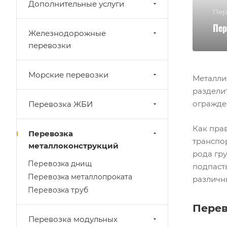
Дополнительные услуги
Пер
Пер
Железнодорожные
перевозки
Морские перевозки
Металли
разделит
огражден
Перевозка ЖБИ
Как пра
Перевозка
транспор
металлоконструкций
рода гру
Перевозка днищ
подпаст
Перевозка металлопроката
различн
Перевозка труб
Пере
Перевозка модульных