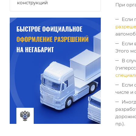
конструкций
При орг
Если 
разреш
автомоб
Если 
Этого мо
В слу
(гиперсс
специал
Если 
числе и
Иногд
разрабо
дорожно
пр.).