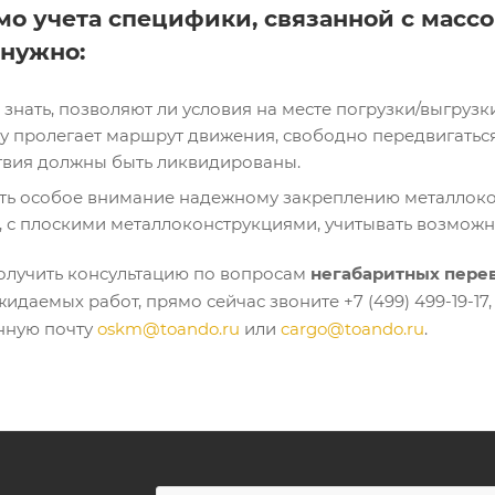
о учета специфики, связанной с масс
 нужно:
 знать, позволяют ли условия на месте погрузки/выгрузк
у пролегает маршрут движения, свободно передвигаться
твия должны быть ликвидированы.
ть особое внимание надежному закреплению металлокон
е, с плоскими металлоконструкциями, учитывать возможн
олучить консультацию по вопросам
негабаритных пере
идаемых работ, прямо сейчас звоните +7 (499) 499-19-17,
нную почту
oskm@toando.ru
или
cargo@toando.ru
.