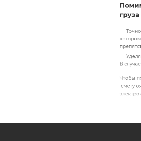
Помим
груза
Точно
котором
препятс
Уделя
В случа
Чтобы п
смету ож
электро