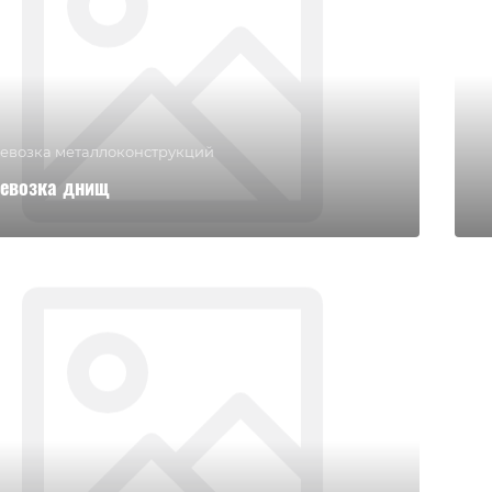
евозка металлоконструкций
евозка днищ