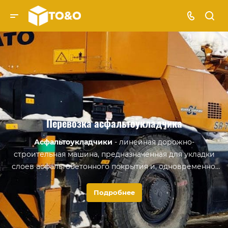
Перевозка асфальтоукладчика
Асфальтоукладчики
- линейная дорожно-
строительная машина, предназначенная для укладки
слоев асфальтобетонного покрытия и, одновременно,
распределения и уплотнения асфальтобетонной
смеси.
Подробнее