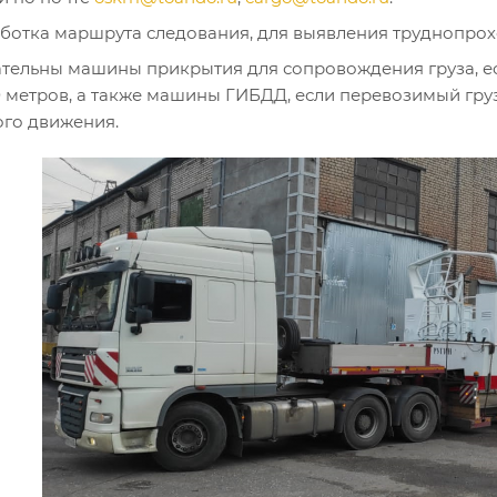
ботка маршрута следования, для выявления труднопро
тельны машины прикрытия для сопровождения груза, есл
0 метров, а также машины ГИБДД, если перевозимый гр
ого движения.