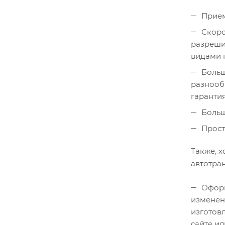
Прием
Скоро
разреши
видами 
Больш
разнооб
гаранти
Больш
Прост
Также, 
автотра
Оформ
изменен
изготовл
сайте ил