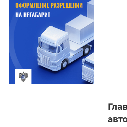
Гла
авт