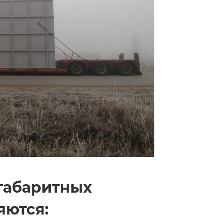
габаритных
яются: