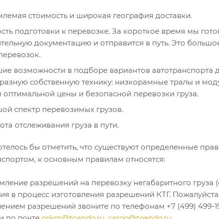
лемая стоимость и широкая география доставки.
сть подготовки к перевозке. За короткое время мы гот
тельную документацию и отправится в путь. Это большо
перевозок.
ие возможности в подборе вариантов автотранспорта 
разную собственную технику: низкорамные тралы и мо
я оптимальной цены и безопасной перевозки груза.
ой спектр перевозимых грузов.
ота отслеживания груза в пути.
хотелось бы отметить, что существуют определенные пра
нспортом, к основным правилам относятся:
ление разрешений на перевозку негабаритного груза (с
ия в процесс изготовления разрешений КТГ. Пожалуйста,
ением разрешений звоните по телефонам +7 (499) 499-19-1
и по почте
oskm@toando.ru
,
cargo@toando.ru
.