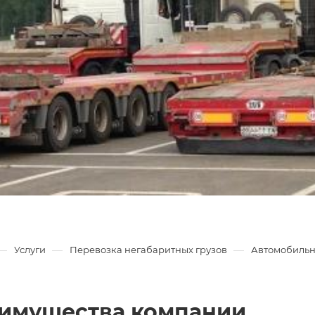
—
—
—
Услуги
Перевозка негабаритных грузов
Автомобильн
имущества компании