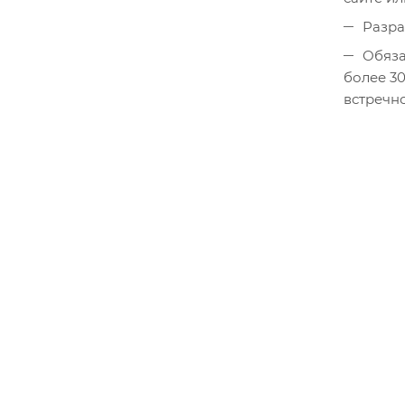
Разра
Обяза
более 3
встречн