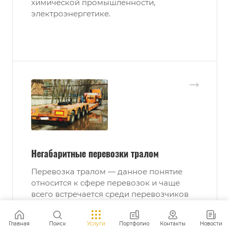
химической промышленности,
электроэнергетике.
Негабаритные перевозки тралом
Перевозка тралом — данное понятие
относится к сфере перевозок и чаще
всего встречается среди перевозчиков
негабаритного груза; сам по себе трал в
обиходе обозначает полуприцеп (может
Главная
Поиск
Услуги
Портфолио
Контакты
Новости
быть различных модификаций) для