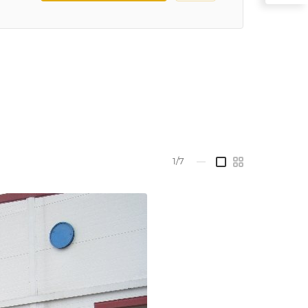
1/7
—